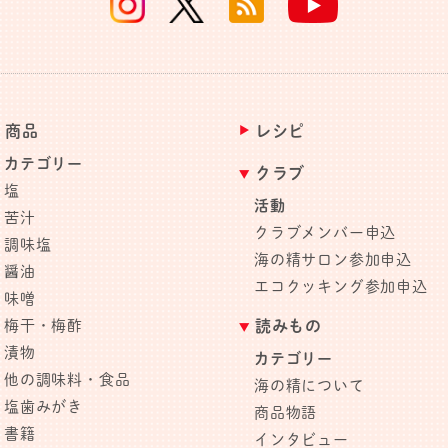
商品
レシピ
カテゴリー
クラブ
塩
活動
苦汁
クラブメンバー申込
調味塩
海の精サロン参加申込
醤油
エコクッキング参加申込
味噌
梅干・梅酢
読みもの
漬物
カテゴリー
他の調味料・食品
海の精について
塩歯みがき
商品物語
書籍
インタビュー