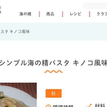
海の精
商品
レシピ
クラ
スタ キノコ風味
シンプル海の精パスタ キノコ風
秋
材料