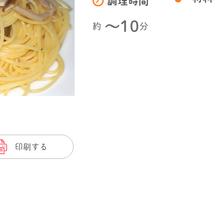
調理時間
〜10
約
分
印刷する