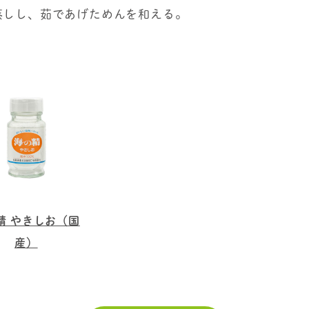
蒸しし、茹であげためんを和える。
精 やきしお（国
産）