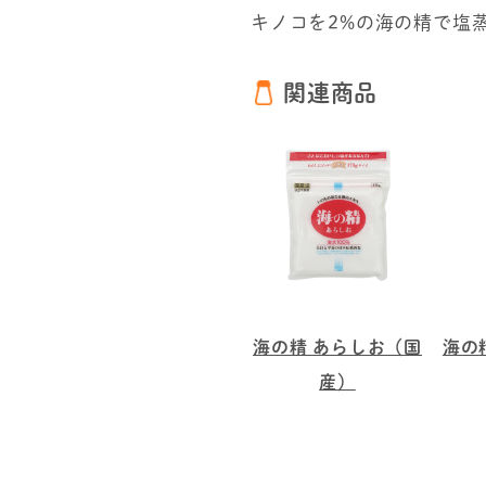
キノコを2%の海の精で塩
関連商品
海の精 あらしお（国
海の
産）