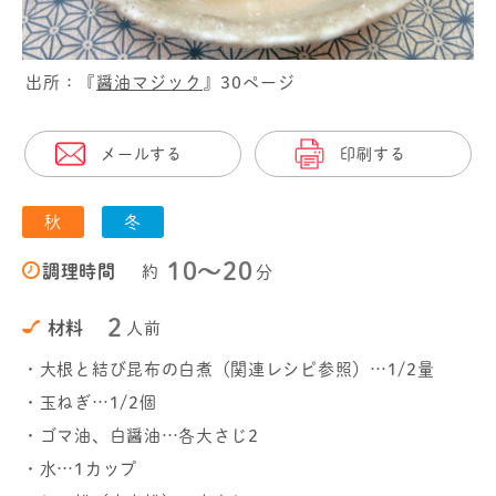
出所：『
醤油マジック
』30ページ
メールする
印刷する
秋
冬
10〜20
調理時間
約
分
2
材料
人前
・大根と結び昆布の白煮（関連レシピ参照）…1/2量
・玉ねぎ…1/2個
・ゴマ油、白醤油…各大さじ2
・水…1カップ