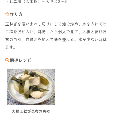
・ヒエ粉（玄米粉）…大さじ2～3
作り方
玉ねぎを薄いまわし切りにして油で炒め、水を入れてヒ
エ粉を混ぜ入れ、沸騰したら弱火で煮て、大根と結び昆
布の白煮、白醤油を加えて味を整える。水が少ない時は
足す。
関連レシピ
大根と結び昆布の白煮