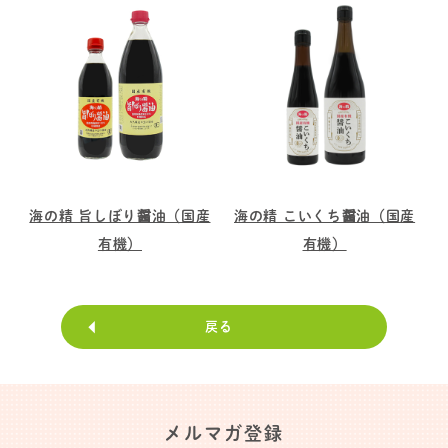
海の精 旨しぼり醤油（国産
海の精 こいくち醤油（国産
有機）
有機）
戻る
メルマガ登録