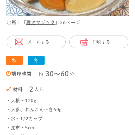
出所：『
醤油マジック
』26ページ
メールする
印刷する
秋
冬
30〜60
調理時間
約
分
2
材料
人前
・大根…120g
・人参、れんこん…各60g
・水…1/2カップ
・昆布…5cm