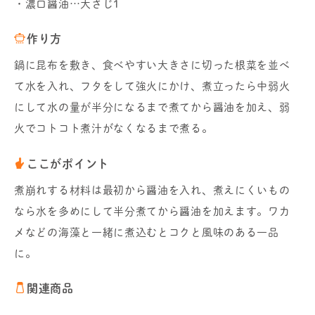
・濃口醤油…大さじ1
作り方
鍋に昆布を敷き、食べやすい大きさに切った根菜を並べ
て水を入れ、フタをして強火にかけ、煮立ったら中弱火
にして水の量が半分になるまで煮てから醤油を加え、弱
火でコトコト煮汁がなくなるまで煮る。
ここがポイント
煮崩れする材料は最初から醤油を入れ、煮えにくいもの
なら水を多めにして半分煮てから醤油を加えます。ワカ
メなどの海藻と一緒に煮込むとコクと風味のある一品
に。
関連商品