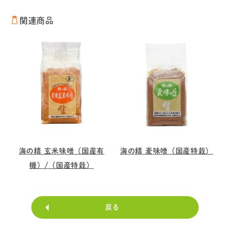
関連商品
海の精 玄米味噌（国産有
海の精 麦味噌（国産特栽）
機）/（国産特栽）
戻る