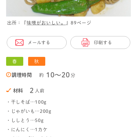
出所：『
味噌がおいしい。
』89ページ
メールする
印刷する
春
秋
10〜20
調理時間
約
分
2
材料
人前
・干しそば…100g
・じゃがいも…200g
・ししとう…50g
・にんにく…1カケ