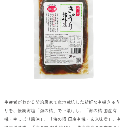
生産者がわかる契約農家で露地栽培した新鮮な有機きゅう
りを、伝統海塩「海の精」で下漬けし、「海の精 国産有
機・生しぼり醤油」、「
海の精 国産有機・玄米味噌
」、有