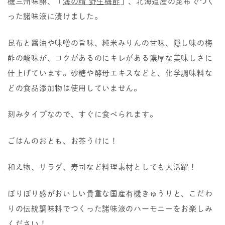
機三州味醂、「
海の精 野生梅酢
」、北海道産の昆布でつく
った諸味液に漬けました。
昆布と醤油や味噌の旨味、純米みりんの甘味、隠し味の梅
酢の酸味が、コクがあるのにキレがある濃厚な美味しさに
仕上げています。砂糖や酵母エキスなどと、化学調味料な
どの食品添加物は使用していません。
刻みタイプなので、すぐに食べられます。
ごはんのおとも、お茶うけに！
和え物、サラダ、寿司など料理素材としても大活躍！
ぽりぽり感がおいしい貴重な国産有機きゅうりと、こだわ
りの伝統調味料でつくった諸味液のハーモニーをお楽しみ
ください！