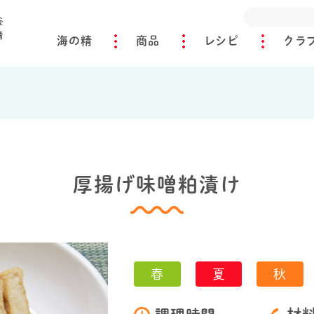
海の精
商品
レシピ
クラ
け
厚揚げ味噌粕漬け
春
夏
秋