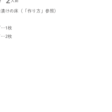
2
料
人前
粕漬けの床（「作り方」参照）
…1枚
…2枚