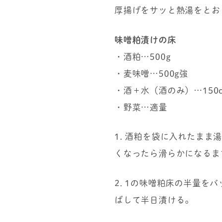
厚揚げをサッと熱湯をとお
味噌粕漬けの床
・酒粕…500g
・麦味噌…500g強
・酒＋水（酒のみ）…150c
・野菜…適量
1. 酒粕を袋に入れたま
くなったら滑らかになるま
2. 1の味噌粕床の半量
ばして半日漬ける。