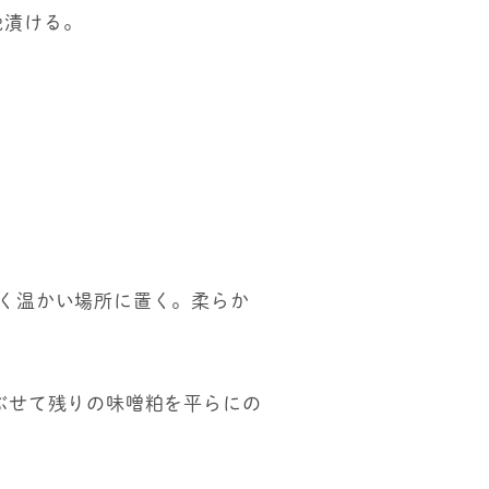
晩漬ける。
らく温かい場所に置く。柔らか
かぶせて残りの味噌粕を平らにの