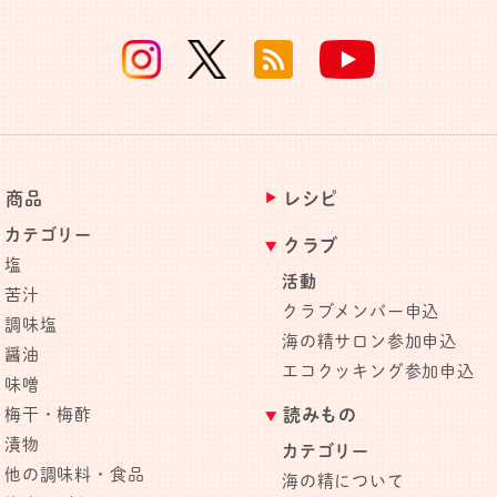
商品
レシピ
カテゴリー
クラブ
塩
活動
苦汁
クラブメンバー申込
調味塩
海の精サロン参加申込
醤油
エコクッキング参加申込
味噌
梅干・梅酢
読みもの
漬物
カテゴリー
他の調味料・食品
海の精について