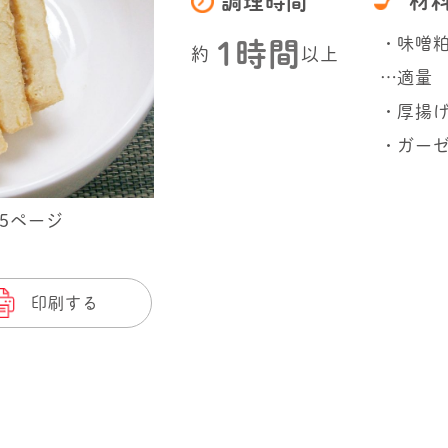
材
調理時間
・味噌
1時間
約
以上
…適量
・厚揚げ
・ガーゼ
65ページ
印刷する