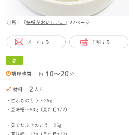
出所：『
味噌がおいしい。
』27ページ
メールする
印刷する
春
10〜20
調理時間
約
分
2
材料
人前
・生ふきのとう…25g
・豆味噌…50g（見た目1/2）
・茹でたふきのとう…25g
・豆味噌…37g（見た目1/2）