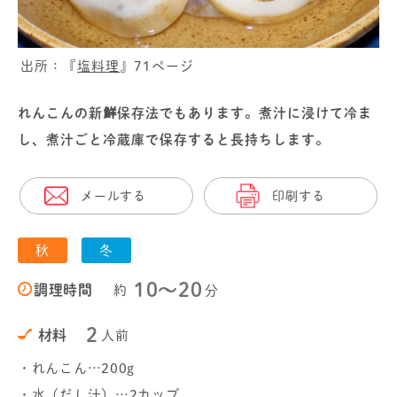
出所：『
塩料理
』71ページ
れんこんの新鮮保存法でもあります。煮汁に浸けて冷ま
し、煮汁ごと冷蔵庫で保存すると長持ちします。
メールする
印刷する
秋
冬
10〜20
調理時間
約
分
2
材料
人前
・れんこん…200g
・水（だし汁）…2カップ