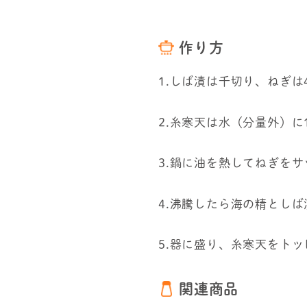
作り方
1.しば漬は千切り、ねぎは
2.糸寒天は水（分量外）に
3.鍋に油を熱してねぎを
4.沸騰したら海の精としば
5.器に盛り、糸寒天をト
関連商品