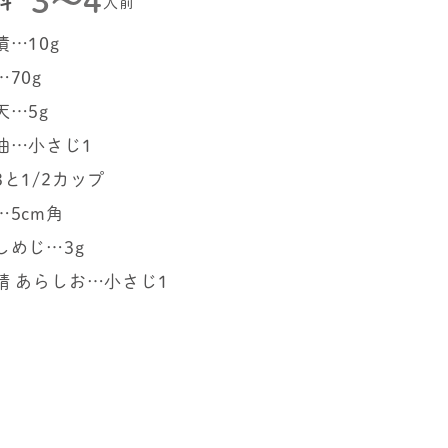
3～4
料
人前
…10g
70g
天…5g
油…小さじ1
と1/2カップ
…5cm角
しめじ…3g
精 あらしお…小さじ1