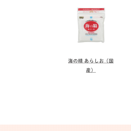
海の精 あらしお（国
産）