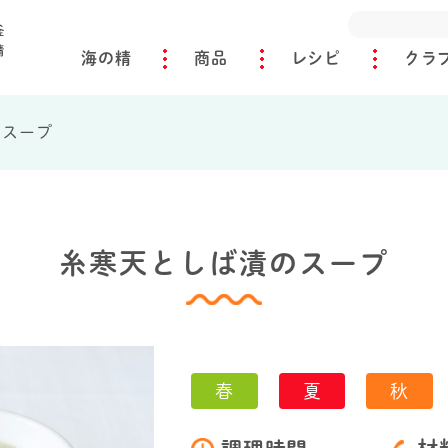
海の精
商品
レシピ
クラ
のスープ
糸寒天としば漬のスープ
春
夏
秋