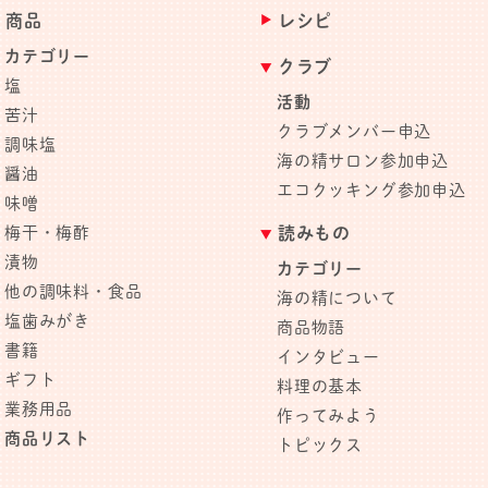
商品
レシピ
カテゴリー
クラブ
塩
活動
苦汁
クラブメンバー申込
調味塩
海の精サロン参加申込
醤油
エコクッキング参加申込
味噌
梅干・梅酢
読みもの
漬物
カテゴリー
他の調味料・食品
海の精について
塩歯みがき
商品物語
書籍
インタビュー
ギフト
料理の基本
業務用品
作ってみよう
商品リスト
トピックス