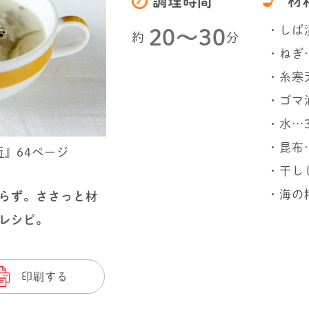
材
調理時間
・しば漬
20〜30
約
分
・ねぎ…
・糸寒
・ゴマ
・水…3
・昆布
術
』64ページ
・干し
・海の
らず。ささっと材
レシピ。
印刷する