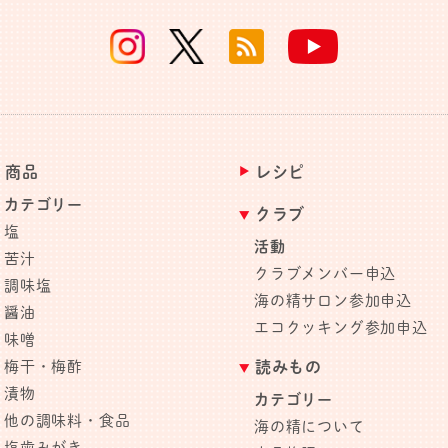
商品
レシピ
カテゴリー
クラブ
塩
活動
苦汁
クラブメンバー申込
調味塩
海の精サロン参加申込
醤油
エコクッキング参加申込
味噌
梅干・梅酢
読みもの
漬物
カテゴリー
他の調味料・食品
海の精について
塩歯みがき