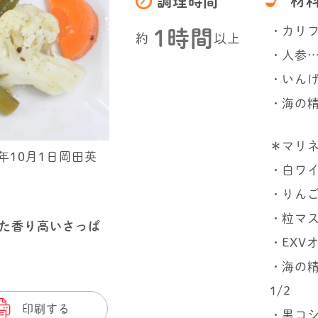
材
調理時間
・カリフ
1時間
約
以上
・人参…
・いんげ
・海の精
＊マリ
年10月1日岡田英
・白ワ
・りん
・粒マス
た香り高いさっぱ
・EXV
・海の精
1/2
印刷する
・黒コ