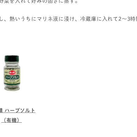
に野菜を入れて好みの固さに蒸す。
出し、熱いうちにマリネ液に浸け、冷蔵庫に入れて2～3
精 ハーブソルト
（有機）