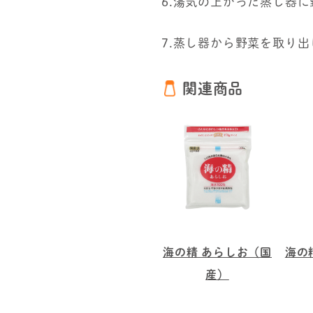
6.湯気の上がった蒸し器
7.蒸し器から野菜を取り
関連商品
海の精 あらしお（国
海の
産）