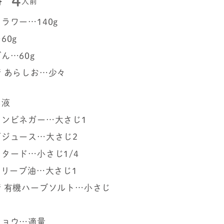
4
料
人前
ラワー…140g
60g
ん…60g
 あらしお…少々
ネ液
インビネガー…大さじ1
ごジュース…大さじ2
タード…小さじ1/4
オリーブ油…大さじ1
 有機ハーブソルト…小さじ
ショウ…適量