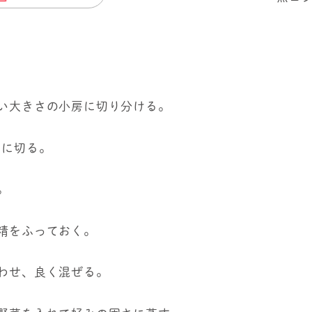
すい大きさの小房に切り分ける。
ウに切る。
。
の精をふっておく。
合わせ、良く混ぜる。