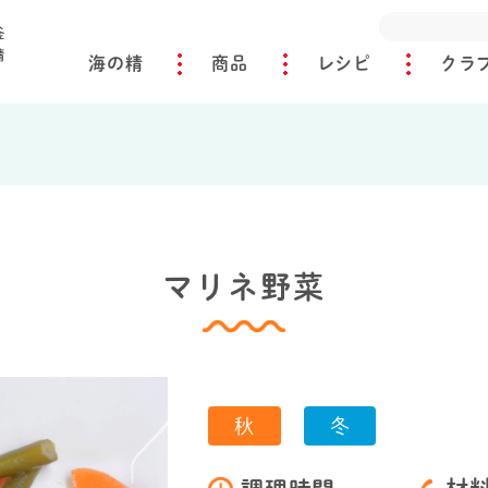
海の精
商品
レシピ
クラ
マリネ野菜
秋
冬