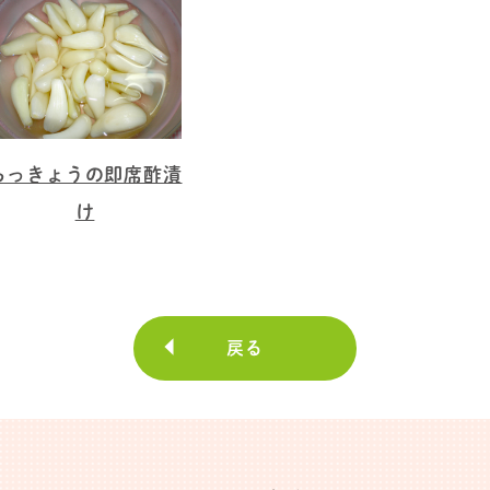
らっきょうの即席酢漬
け
戻る