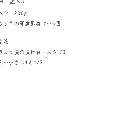
2
料
人前
ツ…200g
きょうの即席酢漬け…5個
ネ液
きょう漬の漬け液…大さじ3
ん…小さじ1と1/2