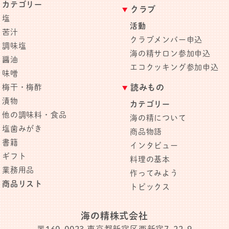
カテゴリー
クラブ
塩
活動
苦汁
クラブメンバー申込
調味塩
海の精サロン参加申込
醤油
エコクッキング参加申込
味噌
梅干・梅酢
読みもの
漬物
カテゴリー
他の調味料・食品
海の精について
塩歯みがき
商品物語
書籍
インタビュー
ギフト
料理の基本
業務用品
作ってみよう
商品リスト
トピックス
海の精株式会社
〒160-0023
東京都新宿区西新宿7-22-9