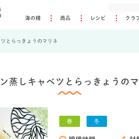
海の精
商品
レシピ
クラ
ベツとらっきょうのマリネ
ン蒸しキャベツとらっきょうの
春
冬