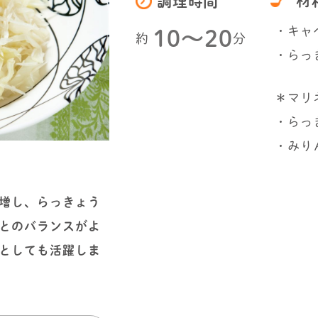
材
調理時間
・キャベ
10〜20
約
分
・らっ
＊マリ
・らっ
・みり
増し、らっきょう
とのバランスがよ
としても活躍しま