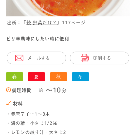
出所：『
続 野菜だけ？
』117ページ
ピリ辛風味にしたい時に便利
メールする
印刷する
春
夏
秋
冬
〜10
調理時間
約
分
材料
・赤唐辛子…1～3本
・海の精…小さじ1/2強
・レモンの絞り汁…大さじ2