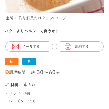
出所：『
続 野菜だけ？
』51ページ
バターよりヘルシーで爽やかに
メールする
印刷する
秋
冬
30〜60
調理時間
約
分
4
材料
人前
・リンゴ…2個
・レーズン…15g