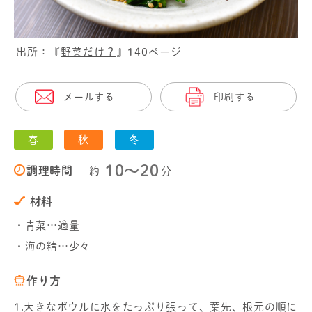
出所：『
野菜だけ？
』140ページ
メールする
印刷する
春
秋
冬
10〜20
調理時間
約
分
材料
・青菜…適量
・海の精…少々
作り方
1.大きなボウルに水をたっぷり張って、葉先、根元の順に