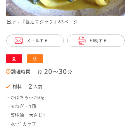
出所：『
醤油マジック
』63ページ
メールする
印刷する
夏
秋
20〜30
調理時間
約
分
2
材料
人前
・かぼちゃ…250g
・玉ねぎ…1個
・菜種油…大さじ1
・水…1カップ