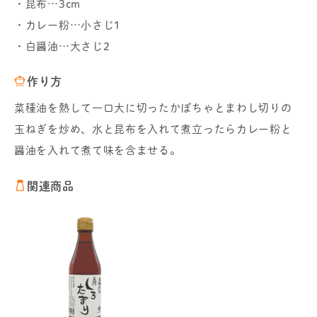
・昆布…3cm
・カレー粉…小さじ1
・白醤油…大さじ2
作り方
菜種油を熱して一口大に切ったかぼちゃとまわし切りの
玉ねぎを炒め、水と昆布を入れて煮立ったらカレー粉と
醤油を入れて煮て味を含ませる。
関連商品