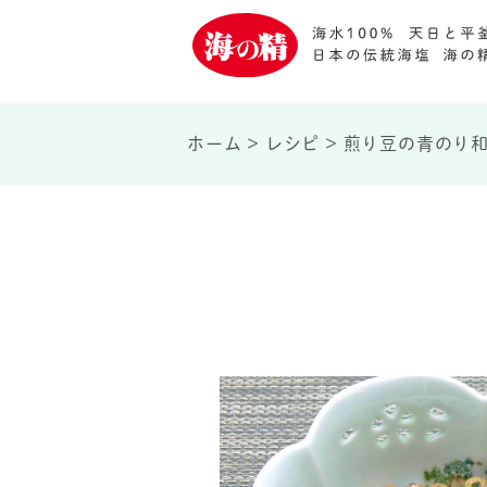
ホーム
>
レシピ
>
煎り豆の青のり