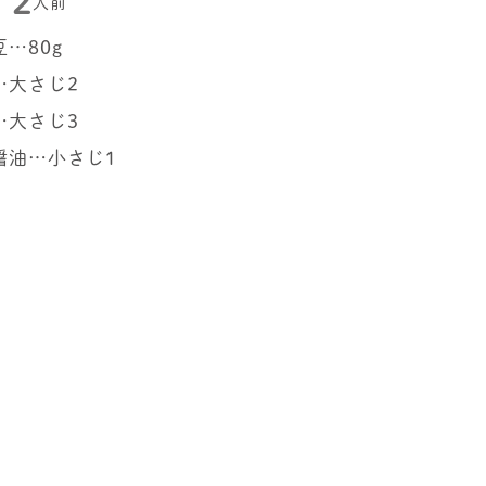
2
人前
…80g
…大さじ2
…大さじ3
醤油…小さじ1