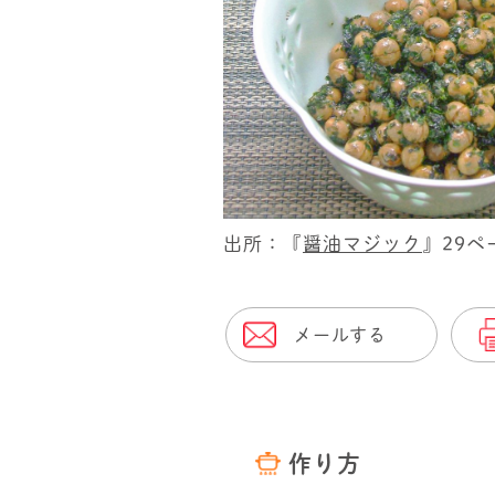
出所：『
醤油マジック
』29ペ
メールする
作り方