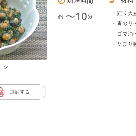
材料
調理時間
・煎り大豆
〜10
約
分
・青のり
・ゴマ油
・たまり
ージ
印刷する