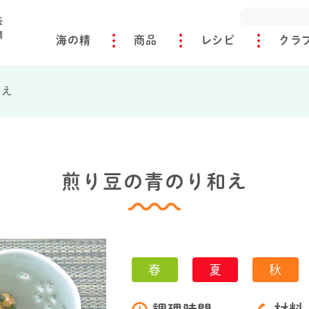
海の精
商品
レシピ
クラ
和え
煎り豆の青のり和え
春
夏
秋