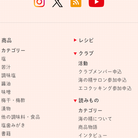
商品
レシピ
カテゴリー
クラブ
塩
活動
苦汁
クラブメンバー申込
調味塩
海の精サロン参加申込
醤油
エコクッキング参加申込
味噌
梅干・梅酢
読みもの
漬物
カテゴリー
他の調味料・食品
海の精について
塩歯みがき
商品物語
書籍
インタビュー