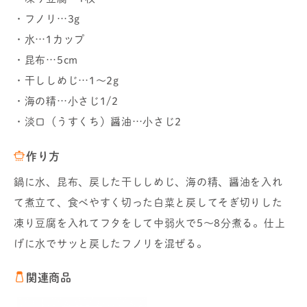
・フノリ…3g
・水…1カップ
・昆布…5cm
・干ししめじ…1～2g
・海の精…小さじ1/2
・淡口（うすくち）醤油…小さじ2
作り方
鍋に水、昆布、戻した干ししめじ、海の精、醤油を入れ
て煮立て、食べやすく切った白菜と戻してそぎ切りした
凍り豆腐を入れてフタをして中弱火で5～8分煮る。仕上
げに水でサッと戻したフノリを混ぜる。
関連商品