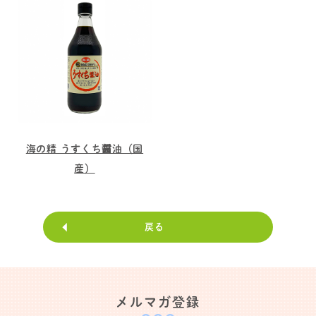
海の精 うすくち醤油（国
産）
戻る
メルマガ登録