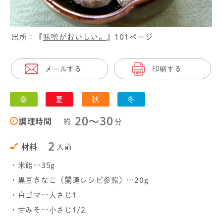
出所：『
味噌がおいしい。
』101ページ
メールする
印刷する
春
夏
秋
冬
20〜30
調理時間
約
分
2
材料
人前
・米飴…35g
・黒豆きなこ（関連レシピ参照）…20g
・白ゴマ…大さじ1
・甘みそ…小さじ1/2