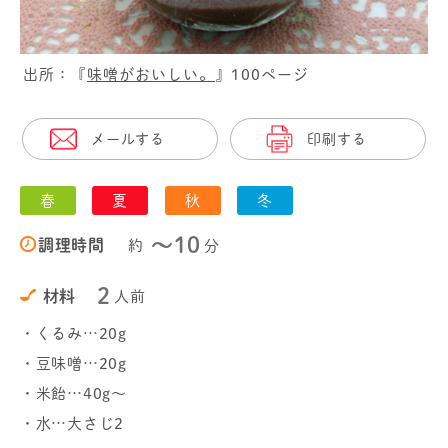
出所：『
味噌がおいしい。
』100ページ
メールする
印刷する
春
夏
秋
冬
〜10
調理時間
約
分
2
材料
人前
・くるみ…20g
・豆味噌…20g
・米飴…40g～
・水…大さじ2