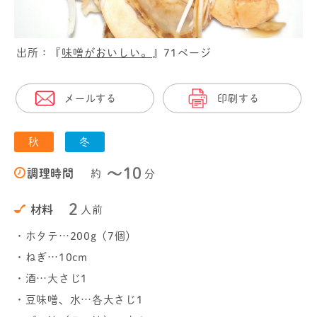
出所：『
味噌がおいしい。
』71ページ
メールする
印刷する
秋
冬
〜10
調理時間
約
分
2
材料
人前
・ホタテ…200g（7個）
・ねぎ…10cm
・酒…大さじ1
・豆味噌、水…各大さじ1