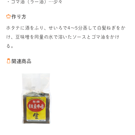
・ゴマ油（ラー油）…少々
作り方
ホタテに酒をふり、せいろで4～5分蒸して白髪ねぎをか
け、豆味噌を同量の水で溶いたソースとゴマ油をかけ
る。
関連商品