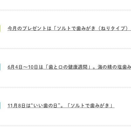
今月のプレゼントは「ソルトで歯みがき（ねりタイプ）
6月4日～10日は「歯と口の健康週間」。海の精の塩歯
11月8日は“いい歯の日”。「ソルトで歯みがき」