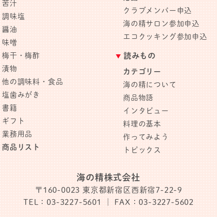
苦汁
クラブメンバー申込
調味塩
海の精サロン参加申込
醤油
エコクッキング参加申込
味噌
梅干・梅酢
読みもの
漬物
カテゴリー
他の調味料・食品
海の精について
塩歯みがき
商品物語
書籍
インタビュー
ギフト
料理の基本
業務用品
作ってみよう
商品リスト
トピックス
海の精株式会社
〒160-0023
東京都新宿区西新宿7-22-9
TEL：03-3227-5601
｜ FAX：03-3227-5602