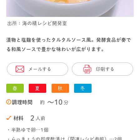
出所：海の精レシピ開発室
漬物と塩麹を使ったタルタルソース風。発酵食品が奏で
る和風ソースで豊かな味わいが広がります。
メールする
印刷する
春
夏
秋
冬
〜10
調理時間
約
分
2
材料
人前
・半熟ゆで卵…1個
・らっきょうの即席酢漬け（関連レシピ参照）…2個