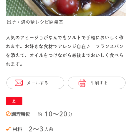
出所：海の精レシピ開発室
人気のアヒージョがなんでもソルトで手軽においしく作
れます。お好きな食材でアレンジ自在♪ フランスパン
を添えて、オイルをつけながら最後までおいしく食べら
れます。
メールする
印刷する
夏
10〜20
調理時間
約
分
2～3
材料
人前