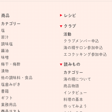
商品
レシピ
カテゴリー
クラブ
塩
活動
苦汁
クラブメンバー申込
調味塩
海の精サロン参加申込
醤油
エコクッキング参加申込
味噌
梅干・梅酢
読みもの
漬物
カテゴリー
他の調味料・食品
海の精について
塩歯みがき
商品物語
書籍
インタビュー
ギフト
料理の基本
業務用品
作ってみよう
商品リスト