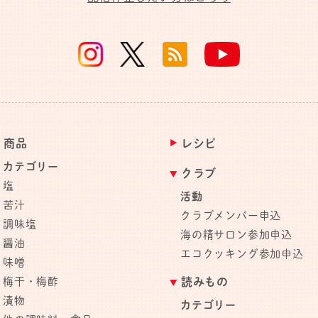
商品
レシピ
カテゴリー
クラブ
塩
活動
苦汁
クラブメンバー申込
調味塩
海の精サロン参加申込
醤油
エコクッキング参加申込
味噌
梅干・梅酢
読みもの
漬物
カテゴリー