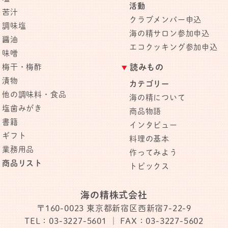
活動
苦汁
クラブメンバー申込
調味塩
海の精サロン参加申込
醤油
エコクッキング参加申込
味噌
梅干・梅酢
読みもの
漬物
カテゴリー
他の調味料・食品
海の精について
塩歯みがき
商品物語
書籍
インタビュー
ギフト
料理の基本
業務用品
作ってみよう
商品リスト
トピックス
海の精株式会社
〒160-0023
東京都新宿区西新宿7-22-9
TEL：03-3227-5601
｜ FAX：03-3227-5602