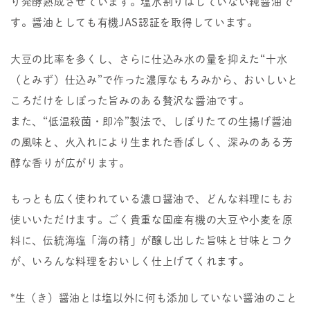
り発酵熟成させています。塩水割りはしていない純醤油で
す。醤油としても有機JAS認証を取得しています。
大豆の比率を多くし、さらに仕込み水の量を抑えた“十水
（とみず）仕込み”で作った濃厚なもろみから、おいしいと
ころだけをしぼった旨みのある贅沢な醤油です。
また、“低温殺菌・即冷”製法で、しぼりたての生揚げ醤油
の風味と、火入れにより生まれた香ばしく、深みのある芳
醇な香りが広がります。
もっとも広く使われている濃口醤油で、どんな料理にもお
使いいただけます。ごく貴重な国産有機の大豆や小麦を原
料に、伝統海塩「海の精」が醸し出した旨味と甘味とコク
が、いろんな料理をおいしく仕上げてくれます。
*生（き）醤油とは塩以外に何も添加していない醤油のこと