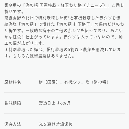
家庭用の「
海の精 国産特栽・紅玉ねり梅（チューブ）
」と同じ
製品です。
奈良吉野や紀州で特別栽培した梅*と有機栽培した赤シソを伝
統海塩「海の精」で漬けた「海の精 紅玉梅干」の果肉だけのね
り梅です。一般的な梅干の二倍の赤シソを使っており、あざや
かな紅色に仕上がっています。赤シソは入っていないので、加
工の幅が広がります。
＊特別栽培した梅は、慣行栽培の5割以上農薬を削減していま
す。もちろん残留農薬はありません。
原材料名
梅（国産）、有機シソ、塩（海の精）
賞味期限
製造日より6ヵ月
保存方法
光を避け常温保管