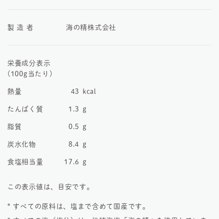
製 造 者
海の精株式会社
栄養成分表示
(100g当たり)
熱量
43
kcal
たんぱく質
1.3
g
脂質
0.5
g
炭水化物
8.4
g
食塩相当量
17.6
g
この表示値は、目安です。
* すべての原料は、塩まで含めて国産です。