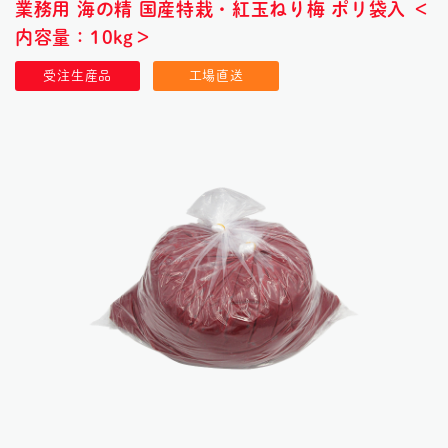
業務用 海の精 国産特栽・紅玉ねり梅 ポリ袋入 ＜
内容量：10kg＞
受注生産品
工場直送