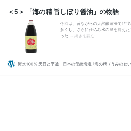
＜5＞ 「海の精 旨しぼり醤油」の物語
今回は、昔ながらの天然醸造法で1年
多くし、さらに仕込み水の量を抑えた
＜
った …
続きを読む
5
＞
「海
の
海水100％ 天日と平釜 日本の伝統海塩 ｢海の精（うみのせい
精
旨
し
ぼ
り
醤
油」
の
物
語